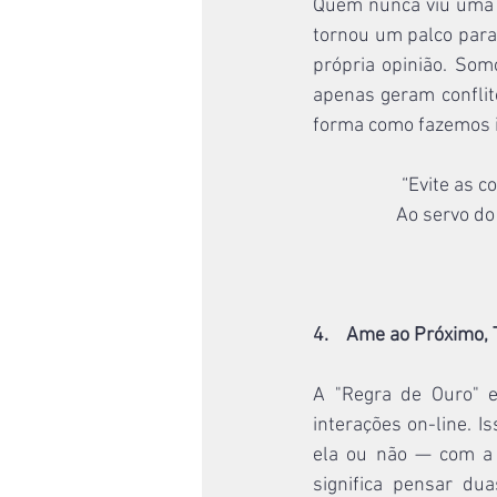
Quem nunca viu uma d
tornou um palco para 
própria opinião. Som
apenas geram conflit
forma como fazemos i
“Evite as c
Ao servo do
4.    Ame ao Próximo
A "Regra de Ouro" e
interações on-line. I
ela ou não — com a 
significa pensar du