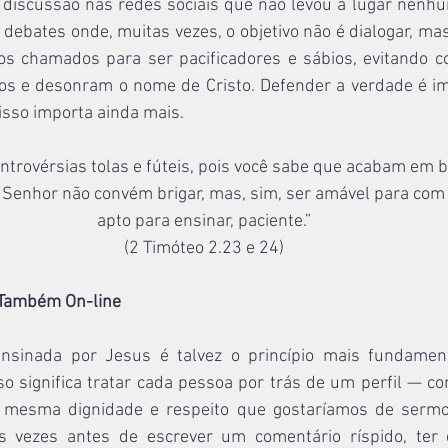
iscussão nas redes sociais que não levou a lugar nenhum
debates onde, muitas vezes, o objetivo não é dialogar, ma
os chamados para ser pacificadores e sábios, evitando co
os e desonram o nome de Cristo. Defender a verdade é im
sso importa ainda mais.
ontrovérsias tolas e fúteis, pois você sabe que acabam em b
 Senhor não convém brigar, mas, sim, ser amável para com 
apto para ensinar, paciente.”
(2 Timóteo 2.23 e 24)
, Também On-line
nsinada por Jesus é talvez o princípio mais fundament
sso significa tratar cada pessoa por trás de um perfil — c
mesma dignidade e respeito que gostaríamos de sermos 
as vezes antes de escrever um comentário ríspido, ter