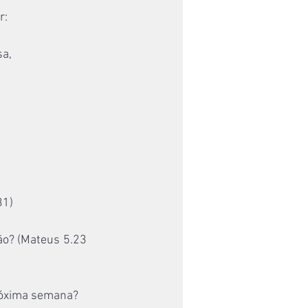
r:
a, 
31)
o? (Mateus 5.23 
próxima semana? 