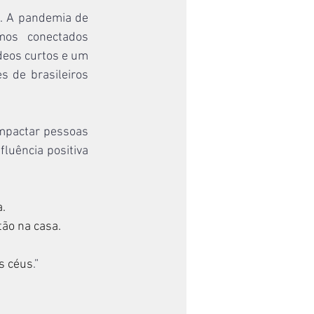
. A pandemia de 
os conectados 
deos curtos e um 
de brasileiros 
mpactar pessoas 
uência positiva 
. 
tão na casa. 
os céus
.” 