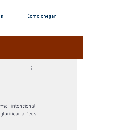
is
Como chegar
a intencional, 
orificar a Deus 