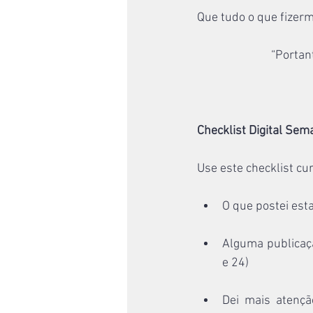
Que tudo o que fizerm
“Portan
Checklist Digital Sem
Use este checklist cu
O que postei est
Alguma publicaçã
e 24)
Dei  mais  atençã