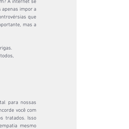
? A internet se 
s apenas impor a 
ntrovérsias que 
portante, mas a 
rigas. 
todos, 
al para nossas 
oncorde você com 
tratados. Isso 
 empatia mesmo 