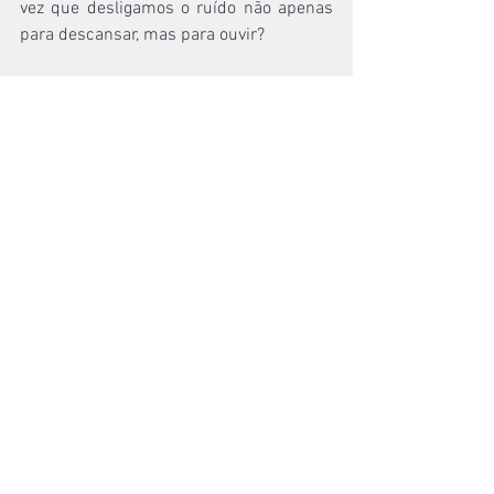
vez que desligamos o ruído não apenas 
para descansar, mas para ouvir?
Um Caminho Simples e Necessário
A disciplina do silêncio começa 
pequena. Pode ser alguns minutos pela 
manhã antes do celular. Pode ser uma 
caminhada sem fones. Pode ser uma 
pausa antes de responder uma 
mensagem difícil. Pode ser ler as 
Escrituras e meditar nela. O importante é 
que o silêncio seja habitado pela 
presença de Deus e orientado por sua 
Palavra.
Em um mundo de ruídos, o silêncio 
cristão é descanso e protesto. Descanso, 
porque a alma aprende que não precisa 