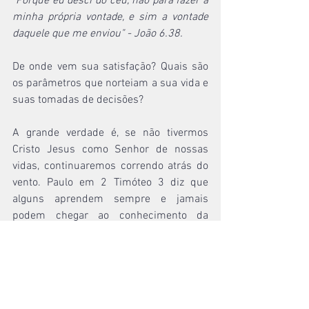
"Porque eu desci do céu, não para fazer a 
minha própria vontade, e sim a vontade 
daquele que me enviou" - João 6.38. 
De onde vem sua satisfação? Quais são 
os parâmetros que norteiam a sua vida e 
suas tomadas de decisões? 
A grande verdade é, se não tivermos 
Cristo Jesus como Senhor de nossas 
vidas, continuaremos correndo atrás do 
vento. Paulo em 2 Timóteo 3 diz que 
alguns aprendem sempre e jamais 
podem chegar ao conhecimento da 
verdade. Mas Jesus é a verdade, Ele 
mesmo assim afirmou: 
"Eu sou o 
caminho, a verdade e a vida, ninguém 
vem ao Pai senão por mim" - João 14.6. 