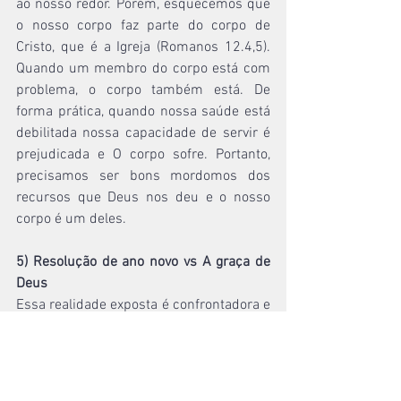
ao nosso redor. Porém, esquecemos que 
o nosso corpo faz parte do corpo de 
Cristo, que é a Igreja (Romanos 12.4,5). 
Quando um membro do corpo está com 
problema, o corpo também está. De 
forma prática, quando nossa saúde está 
debilitada nossa capacidade de servir é 
prejudicada e O corpo sofre. Portanto, 
precisamos ser bons mordomos dos 
recursos que Deus nos deu e o nosso 
corpo é um deles.
5) Resolução de ano novo vs A graça de 
Deus
Essa realidade exposta é confrontadora e 
confortadora. A partir do momento que 
eu sei que o meu problema é pecado eu 
tenho uma solução! Confesso meu 
pecado e a graça de Cristo me move ao 