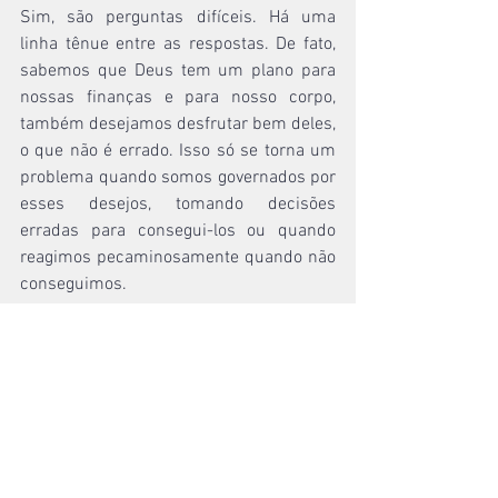
Sim, são perguntas difíceis. Há uma 
linha tênue entre as respostas. De fato, 
sabemos que Deus tem um plano para 
nossas finanças e para nosso corpo, 
também desejamos desfrutar bem deles, 
o que não é errado. Isso só se torna um 
problema quando somos governados por 
esses desejos, tomando decisões 
erradas para consegui-los ou quando 
reagimos pecaminosamente quando não 
conseguimos.
“Agrada-te do SENHOR, e ele satisfará os 
desejos do teu coração.
Entrega o teu caminho ao SENHOR, 
confia nele, e o mais ele fará.”
 (Salmo 37.4 e 5)