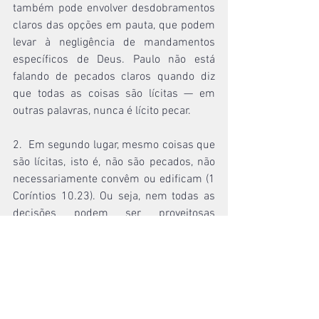
também pode envolver desdobramentos 
claros das opções em pauta, que podem 
levar à negligência de mandamentos 
específicos de Deus. Paulo não está 
falando de pecados claros quando diz 
que todas as coisas são lícitas — em 
outras palavras, nunca é lícito pecar.
2.  Em segundo lugar, mesmo coisas que 
são lícitas, isto é, não são pecados, não 
necessariamente convêm ou edificam (1 
Coríntios 10.23). Ou seja, nem todas as 
decisões podem ser proveitosas 
espiritualmente e, portanto, devem ser 
evitadas.
3.    Nossas escolhas não podem levar 
outras pessoas a tropeçarem: “Vede, 
porém, que esta vossa liberdade não 