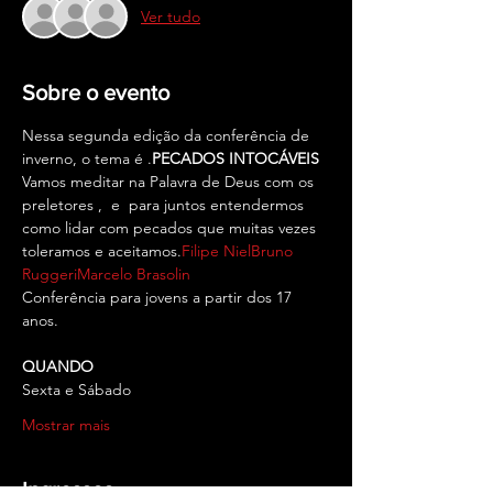
Ver tudo
Sobre o evento
Nessa segunda edição da conferência de 
inverno, o tema é 
.
PECADOS INTOCÁVEIS
Vamos meditar na Palavra de Deus com os 
preletores 
, 
 e 
 para juntos entendermos 
como lidar com pecados que muitas vezes 
toleramos e aceitamos.
Filipe Niel
Bruno 
Ruggeri
Marcelo Brasolin
Conferência para jovens a partir dos 17 
anos.
QUANDO
Sexta e Sábado
Mostrar mais
Ingressos