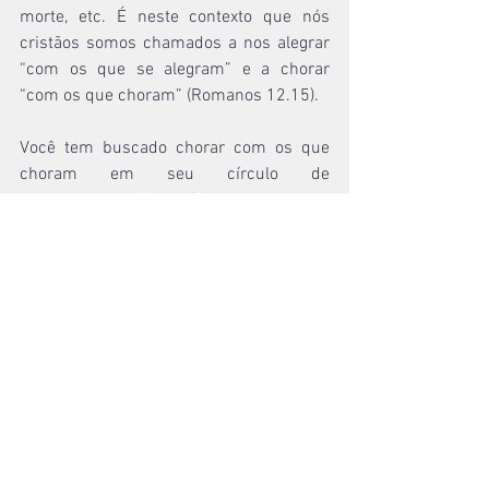
morte, etc. É neste contexto que nós 
cristãos somos chamados a nos alegrar 
“com os que se alegram” e a chorar 
“com os que choram” (Romanos 12.15).
Você tem buscado chorar com os que 
choram em seu círculo de 
relacionamento? Você tem buscado 
crescer em sua habilidade de lamentar 
biblicamente? Sua oração frequente 
enquanto lamenta por esse mundo caído 
é “Maranata” (que significa “vem, 
Senhor!”)?
A segunda bem-aventurança nos ensina 
que o cristão é alguém que chora e 
lamenta pelos seus próprios pecados, 
pelos pecados dos outros e por vivermos 