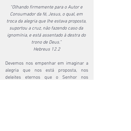
“Olhando firmemente para o Autor e 
Consumador da fé, Jesus, o qual, em 
troca da alegria que lhe estava proposta, 
suportou a cruz, não fazendo caso da 
ignomínia, e está assentado à destra do 
trono de Deus.” 
Hebreus 12.2
Devemos nos empenhar em imaginar a 
alegria que nos está proposta, nos 
deleites eternos que o Senhor nos 
oferece em troca dos prazeres 
transitórios do pecado (Hebreus 11.25). 
Devemos amar a vinda de Cristo (2 
Timóteo 4:8), devemos amar a Cristo, 
obedecendo aos seus mandamentos 
(João 14.21), que nos permitem viver 