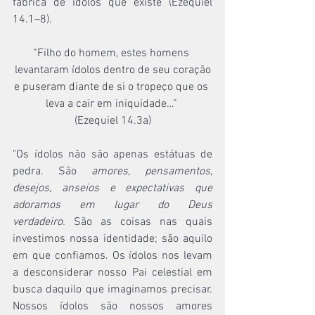
fábrica de ídolos que existe (Ezequiel 
14.1–8).
“Filho do homem, estes homens 
levantaram ídolos dentro de seu coração
e puseram diante de si o tropeço que os 
leva a cair em iniquidade…” 
(Ezequiel 14.3a)
"Os ídolos não são apenas estátuas de 
pedra. São 
amores, pensamentos, 
desejos, anseios e expectativas que 
adoramos em lugar do Deus 
verdadeiro.
 São as coisas nas quais 
investimos nossa identidade; são aquilo 
em que confiamos. Os ídolos nos levam 
a desconsiderar nosso Pai celestial em 
busca daquilo que imaginamos precisar. 
Nossos ídolos são nossos amores 