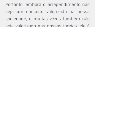
Portanto, embora o arrependimento não 
seja um conceito valorizado na nossa 
sociedade, e muitas vezes também não 
seja valorizado nas nossas igrejas, ele é 
um conceito — e uma prática! — vital 
para todos nós. Sem arrependimento, 
jamais teremos Cristo; e sem Cristo, 
jamais teremos vida, pois Ele é o 
Caminho, a Verdade e a Vida (João 14.6).
Editorial de Gustavo Henrique Santos
[1] Para ver cada uma das 8 
características com detalhes, veja 
Thomas Watson, 
A Doutrina do 
Arrependimento
 (São Paulo: PES, 2012), 
36–48.
[2] Watson, 
A Doutrina do 