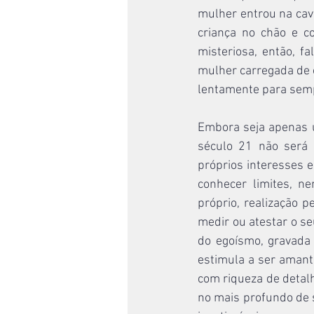
mulher entrou na cave
criança no chão e c
misteriosa, então, f
mulher carregada de o
lentamente para sempr
Embora seja apenas u
século 21 não será 
próprios interesses e
conhecer limites, ne
próprio, realização p
medir ou atestar o s
do egoísmo, gravada
estimula a ser amant
com riqueza de detalh
no mais profundo de s