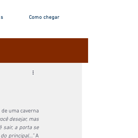
is
Como chegar
 de uma caverna 
ocê desejar, mas 
sair, a porta se 
 principal...”
 A 