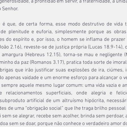
generosidade, a prontidão em servir, a fraternidade, a unida
o Senhor.
 é que, de certa forma, esse modo destrutivo de vida t
o de plenitude e euforia, simplesmente porque as obras
s do espírito e, por isso, o homem se inflama de prazer 
 João 2.16), reveste-se de justiça própria (Lucas 18.9-14), 
 amargura (Hebreus 12.15), torna-se mau e negligente (M
inho da paz (Romanos 3.17), pratica toda sorte de imoral
 brigas que irão justificar suas explosões de ira, ciúmes, i
do apenas vaidade e um enorme esforço para alcançar o ve
 é sempre aquele mesmo lugar comum: uma vida vazia e angu
 relacionamentos superficiais, onde alegria e felic
bproduto artificial de um altruísmo hipócrita, necessár
es de uma “obrigação social” que lhe traga brilho pessoal
rri sem se alegrar, recebe sem acolher, brinda sem perdoar, 
e, doa sem se doar, porque não conhece o verdadeiro amor do