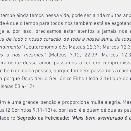
tempo ainda temos nessa vida, pode ser ainda muitos anos
de é que o tempo para todos nós também está se esgotand
oje e, por isso, precisamos estar atentos a jamais nos
s de todo o nosso coração, de toda a nossa alma, de toda 
ndimento”
 (Deuteronômio 6.5; Mateus 22.37; Marcos 12.3
s a nós mesmos.”
 (Mateus 7.12; 22.39; Marcos 12.
iramente desse amor, passamos a ter um compromisso 
a o bem de outra pessoa, porque também passamos a comp
ico porque Deus deu o Seu único Filho (João 3.16) que de
(Isaías 53.4-12)
ém é uma grande benção e proporciona muita alegria. Mas
us (2 Coríntios 9.11-13) e, por isso, é a quem dá que as pa
dadeiro 
Segredo da Felicidade: 
“Mais bem-aventurado é d