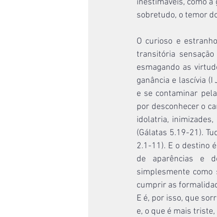
inestimáveis, como a 
sobretudo, o temor d
O curioso e estranho
transitória sensaçã
esmagando as virtude
ganância e lascívia (I
e se contaminar pela
por desconhecer o cam
idolatria, inimizades,
(Gálatas 5.19-21). Tu
2.1-11). E o destino
de aparências e de
simplesmente como su
cumprir as formalidad
E é, por isso, que so
e, o que é mais trist