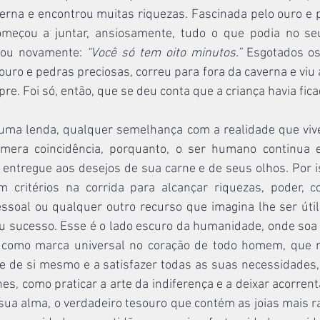
rna e encontrou muitas riquezas. Fascinada pelo ouro e pe
omeçou a juntar, ansiosamente, tudo o que podia no seu
alou novamente: 
“Você só tem oito minutos.”
 Esgotados os
uro e pedras preciosas, correu para fora da caverna e viu a
e. Foi só, então, que se deu conta que a criança havia fica
ma lenda, qualquer semelhança com a realidade que vive
mera coincidência, porquanto, o ser humano continua e
 entregue aos desejos de sua carne e de seus olhos. Por i
m critérios na corrida para alcançar riquezas, poder, con
essoal ou qualquer outro recurso que imagina lhe ser útil 
eu sucesso. Esse é o lado escuro da humanidade, onde soa 
 como marca universal no coração de todo homem, que n
e de si mesmo e a satisfazer todas as suas necessidades, 
es, como praticar a arte da indiferença e a deixar acorrent
ua alma, o verdadeiro tesouro que contém as joias mais ra