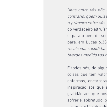
“Mas entre vós não 
contrário, quem quise
o primeiro entre vós 
do verdadeiro altruís
si para o bem do sem
para, em Lucas 6.38,
recalcada, sacudida
tiverdes medido vos 
E todos nós, de alg
coisas que têm valo
enfermos, encarcera
inspiração aos que
gratidão aos que no
sofrer e, sobretudo, 
aos que estão abando