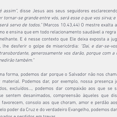
é assim”
, disse Jesus aos seus seguidores esclarecend
r tornar-se grande entre vós, será esse o que vos sirva; e
será servo de todos.”
 (Marcos 10.43,44) O mestre exalta as
mo e ensina que em todo relacionamento saudável a regra 
elhante. E é nesse contexto que Ele deixa exposta a jug
 lhe desferir o golpe de misericórdia: 
“Dai, e dar-se-vo
, transbordante, generosamente vos darão, porque com a
medirão também.”
uma forma, podemos dar porque o Salvador não nos chama
r material. Podemos dar, por exemplo, nossa presença j
dos, excluídos..., podemos dar compaixão aos que se se
 se sentem desanimados, compreensão àqueles que dis
s favorecem, consolo aos que choram, amor e perdão aos
pelo poder da Cruz e do verdadeiro Evangelho, podemos dar
nados e perdidos em trevas.