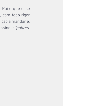
Pai e que esse 
 com todo rigor 
uição a mandar e, 
nsinou: 
“pobres, 