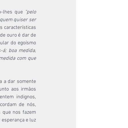
o-lhes que 
“pelo 
 quem quiser ser 
 características 
de ouro é dar de 
ular do egoísmo 
s-á; boa medida, 
 medida com que 
 a dar somente 
unto aos irmãos 
ntem indignos, 
cordam de nós, 
 que nos fazem 
 esperança e luz 