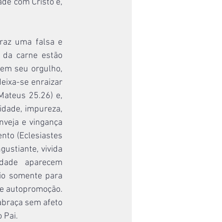
de com Cristo e, 
raz uma falsa e 
 da carne estão 
em seu orgulho, 
deixa-se enraizar 
ateus 25.26) e, 
idade, impureza, 
nveja e vingança 
nto (Eclesiastes 
stiante, vivida 
idade aparecem 
io somente para 
 e autopromoção. 
abraça sem afeto 
 Pai.