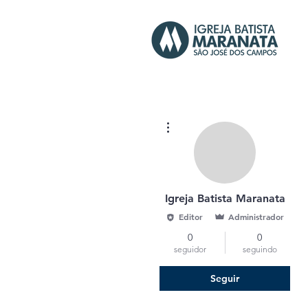
Mais ações
Igreja Batista Maranata
Editor
Administrador
0
0
seguidor
seguindo
Seguir