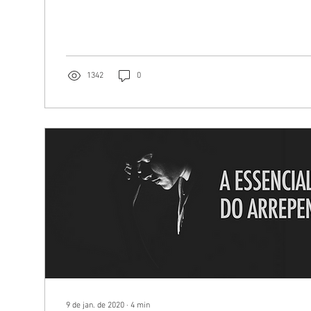
1342
0
9 de jan. de 2020
∙
4
min