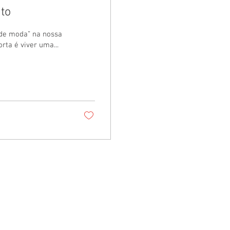
to
 de moda” na nossa
ta é viver uma...