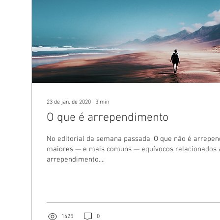
23 de jan. de 2020
∙
3
min
O que é arrependimento
No editorial da semana passada, O que não é arrepen
maiores — e mais comuns — equívocos relacionados 
arrependimento....
1425
0